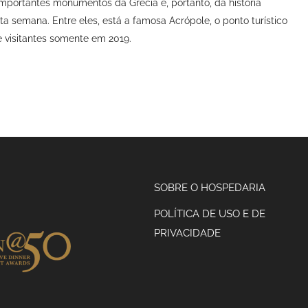
portantes monumentos da Grécia e, portanto, da história
ta semana. Entre eles, está a famosa Acrópole, o ponto turístico
 visitantes somente em 2019.
SOBRE O HOSPEDARIA
POLÍTICA DE USO E DE
PRIVACIDADE