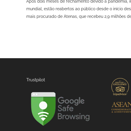
Após dois meses de fechamento devido à pandemia, im
mundial, estão reabertos ao público desde o início des
mais procurado de Atenas, que recebeu 2,9 milhões de
Trustpilot