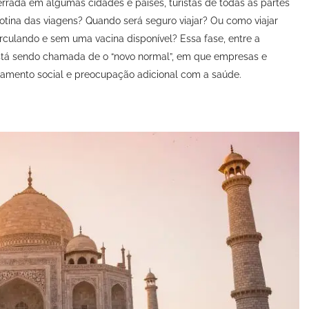
errada em algumas cidades e países, turistas de todas as partes
tina das viagens? Quando será seguro viajar? Ou como viajar
rculando e sem uma vacina disponível? Essa fase, entre a
 está sendo chamada de o “novo normal”, em que empresas e
iamento social e preocupação adicional com a saúde.